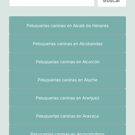
Buscar
D
ó
n
Peluquerias caninas en Alcalá de Henares
d
e
Peluquerias caninas en Alcobendas
b
u
Peluquerias caninas en Alcorcón
s
c
a
Peluquerias caninas en Aluche
s
t
Peluquerias caninas en Aranjuez
u
p
Peluquerías caninas en Aravaca
e
l
Peluquerias caninas en Arroyomolinos