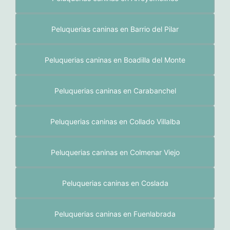
u
q
u
Peluquerias caninas en Barrio del Pilar
e
r
Peluquerias caninas en Boadilla del Monte
í
a
Peluquerias caninas en Carabanchel
c
a
Peluquerias caninas en Collado Villalba
n
i
Peluquerias caninas en Colmenar Viejo
n
a
?
Peluquerias caninas en Coslada
Peluquerias caninas en Fuenlabrada