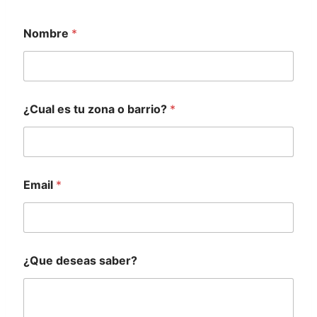
o
Nombre
*
e
s
*
¿Cual es tu zona o barrio?
*
Email
*
¿Que deseas saber?