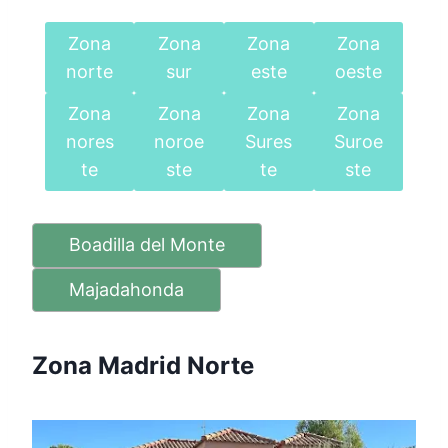
Zona
Zona
Zona
Zona
norte
sur
este
oeste
Zona
Zona
Zona
Zona
nores
noroe
Sures
Suroe
te
ste
te
ste
Boadilla del Monte
Majadahonda
Zona Madrid Norte